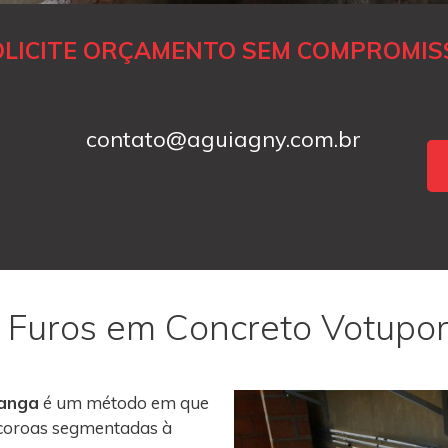
OLICITE ORÇAMENTO SEM COMPROMIS
contato@aguiagny.com.br
e Furos em Concreto Votupo
ranga
é um método em que
m coroas segmentadas à