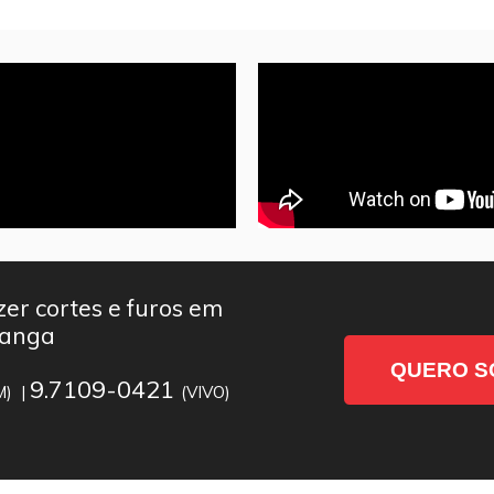
er cortes e furos em
ranga
QUERO S
9.7109-0421
M) |
(VIVO)