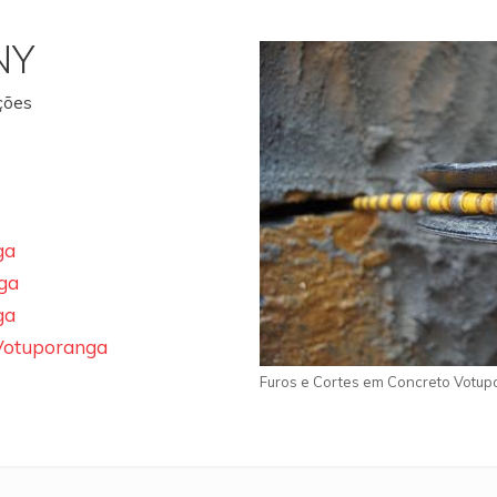
NY
ações
ga
ga
ga
 Votuporanga
Furos e Cortes em Concreto Votu