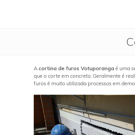
C
A
cortina de furos Votuporanga
é uma se
que o corte em concreto. Geralmente é rea
furos é muito utilizada processos em demol