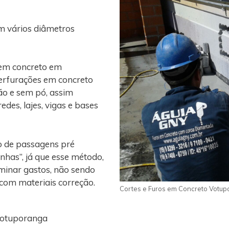
m vários diâmetros
 em concreto em
perfurações em concreto
ão e sem pó, assim
edes, lajes, vigas e bases
o de passagens pré
nhas”, já que esse método,
iminar gastos, não sendo
 com materiais correção.
Cortes e Furos em Concreto Votu
Votuporanga