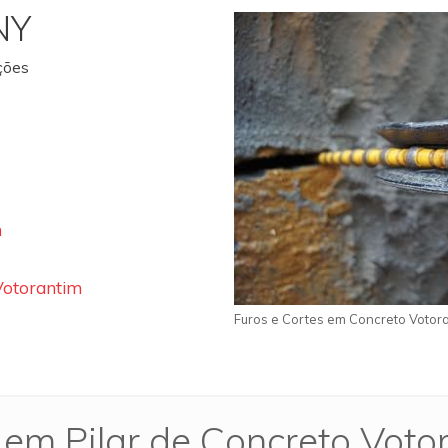
NY
ações
m
Votorantim
Furos e Cortes em Concreto Votor
 em Pilar de Concreto Voto