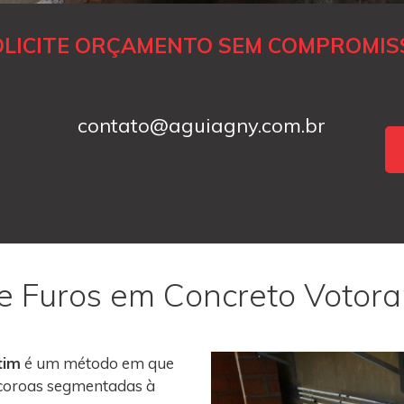
OLICITE ORÇAMENTO SEM COMPROMIS
contato@aguiagny.com.br
e Furos em Concreto Votor
tim
é um método em que
m coroas segmentadas à