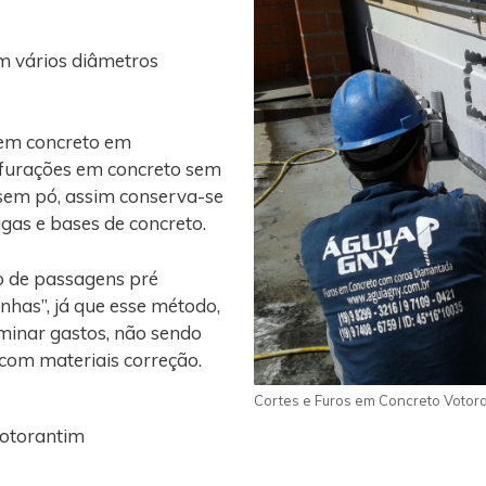
m vários diâmetros
 em concreto em
rfurações em concreto sem
 sem pó, assim conserva-se
vigas e bases de concreto.
o de passagens pré
nhas”, já que esse método,
iminar gastos, não sendo
 com materiais correção.
Cortes e Furos em Concreto Votor
Votorantim