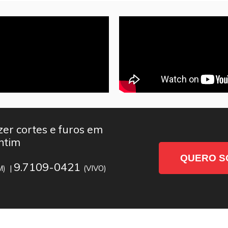
er cortes e furos em
ntim
QUERO S
9.7109-0421
M) |
(VIVO)