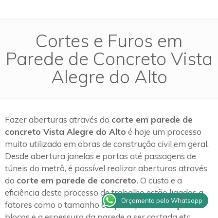
Cortes e Furos em
Parede de Concreto Vista
Alegre do Alto
Fazer aberturas através do
corte em parede de
concreto Vista Alegre do Alto
é hoje um processo
muito utilizado em obras de construção civil em geral.
Desde abertura janelas e portas até passagens de
túneis do metrô, é possível realizar aberturas através
do
corte em parede de concreto.
O custo e a
eficiência deste processo de trabalho estão ligados a
Orçamento pelo Whatsapp
fatores como o tamanho e o peso para remoção dos
blocos e a espessura da parede a ser cortada etc.