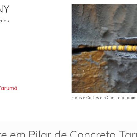
NY
ações
 Tarumã
Furos e Cortes em Concreto Tarum
te em Pilar de Concreto Ta