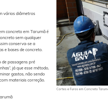
m vários diâmetros
o em concreto em Tarumã é
concreto sem qualquer
assim conserva-se a
gas e bases de concreto.
o de passagens pré
nhas”, já que esse método,
iminar gastos, não sendo
 com materiais correção.
Cortes e Furos em Concreto Tarum
 Tarumã