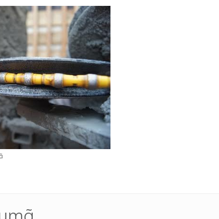
ã
rumã