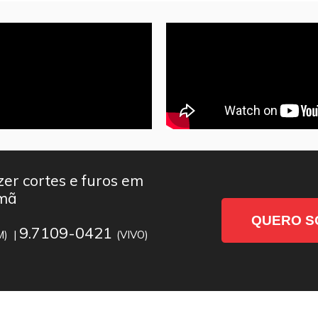
er cortes e furos em
umã
QUERO S
9.7109-0421
M) |
(VIVO)