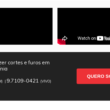
er cortes e furos em
nia
QUERO S
9.7109-0421
M) |
(VIVO)