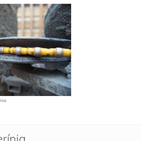
ínia
rínia