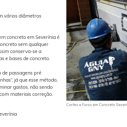
m vários diâmetros
em concreto em Severínia é
concreto sem qualquer
assim conserva-se a
gas e bases de concreto.
o de passagens pré
nhas”, já que esse método,
iminar gastos, não sendo
 com materiais correção.
Cortes e Furos em Concreto Sever
everínia