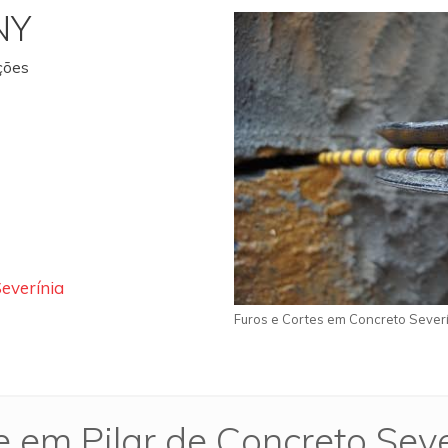
NY
ações
everínia
Furos e Cortes em Concreto Sever
e em Pilar de Concreto Seve