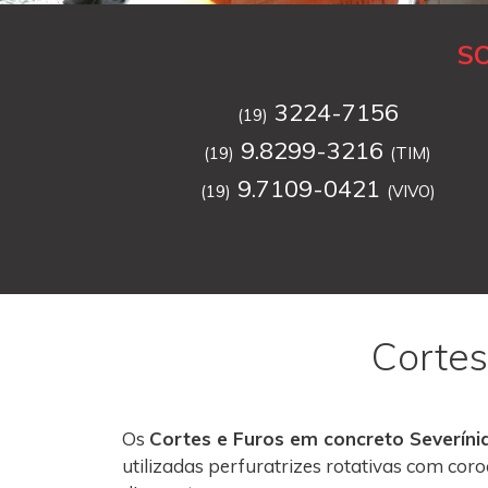
S
3224-7156
(19)
9.8299-3216
(19)
(TIM)
9.7109-0421
(19)
(VIVO)
Cortes
Os
Cortes e Furos em concreto Severíni
utilizadas perfuratrizes rotativas com co