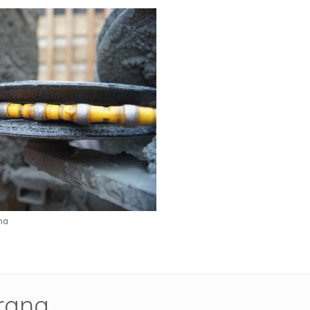
na
rrana