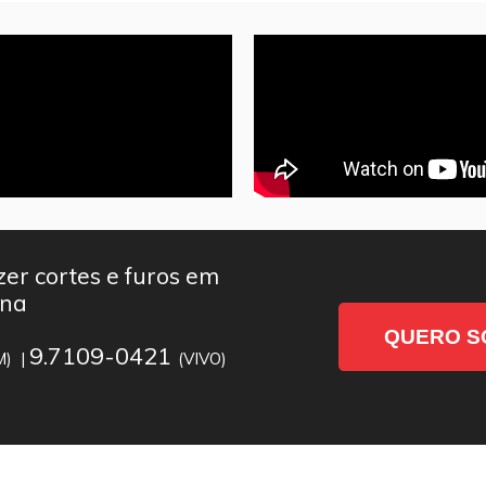
er cortes e furos em
ana
QUERO S
9.7109-0421
M) |
(VIVO)