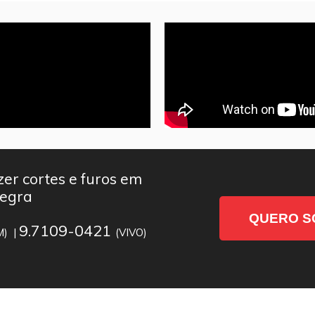
er cortes e furos em
Negra
QUERO S
9.7109-0421
M) |
(VIVO)