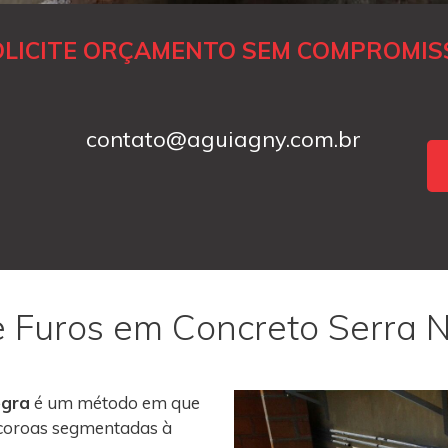
OLICITE ORÇAMENTO SEM COMPROMIS
contato@aguiagny.com.br
e Furos em Concreto Serra 
egra
é um método em que
m coroas segmentadas à