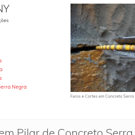
NY
ações
a
a
a
Serra Negra
Furos e Cortes em Concreto Serra
em Pilar de Concreto Serr