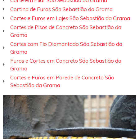
Corte em Pilar São Sebastião da Grama
Cortina de Furos São Sebastião da Grama
Cortes e Furos em Lajes São Sebastião da Grama
Cortes de Pisos de Concreto São Sebastião da
Grama
Cortes com Fio Diamantado São Sebastião da
Grama
Furos e Cortes em Concreto São Sebastião da
Grama
Cortes e Furos em Parede de Concreto São
Sebastião da Grama