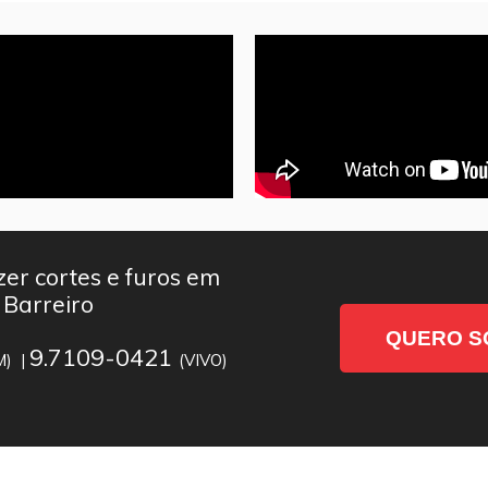
er cortes e furos em
 Barreiro
QUERO S
9.7109-0421
M) |
(VIVO)