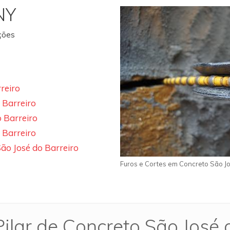
NY
ações
reiro
 Barreiro
 Barreiro
 Barreiro
ão José do Barreiro
Furos e Cortes em Concreto São Jo
ilar de Concreto São José 