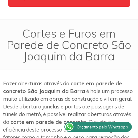
Cortes e Furos em
Parede de Concreto São
Joaquim da Barra
Fazer aberturas através do
corte em parede de
concreto São Joaquim da Barra
é hoje um processo
muito utilizado em obras de construção civil em geral.
Desde abertura janelas e portas até passagens de
túneis do metrô, é possível realizar aberturas através
do
corte em parede de concreto.
O custo e a
Orçamento pelo Whatsapp
eficiência deste processo de trabalho estão ligados a
fatores como o tamanho e o peso para remoção dos