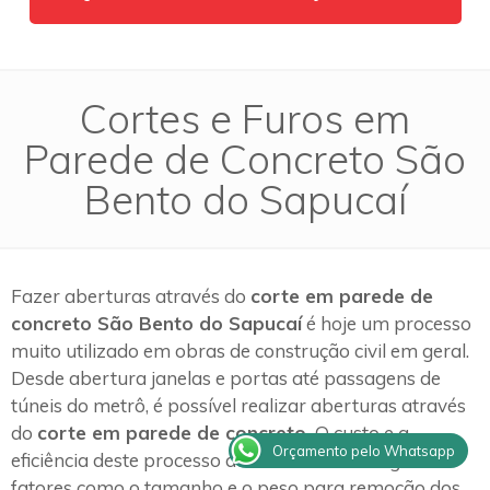
Cortes e Furos em
Parede de Concreto São
Bento do Sapucaí
Fazer aberturas através do
corte em parede de
concreto São Bento do Sapucaí
é hoje um processo
muito utilizado em obras de construção civil em geral.
Desde abertura janelas e portas até passagens de
túneis do metrô, é possível realizar aberturas através
do
corte em parede de concreto.
O custo e a
Orçamento pelo Whatsapp
eficiência deste processo de trabalho estão ligados a
fatores como o tamanho e o peso para remoção dos