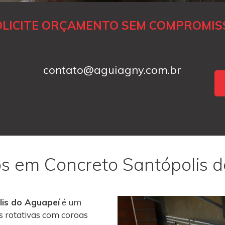
OLICITE ORÇAMENTO SEM COMPROMIS
contato@aguiagny.com.br
os em Concreto Santópolis 
lis do Aguapeí
é um
s rotativas com coroas