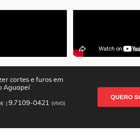
er cortes e furos em
do Aguapeí
QUERO S
9.7109-0421
M) |
(VIVO)