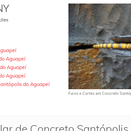
NY
ações
Aguapeí
 do Aguapeí
 do Aguapeí
 do Aguapeí
Santópolis do Aguapeí
Furos e Cortes em Concreto Santó
lar de Concreto Santópoli