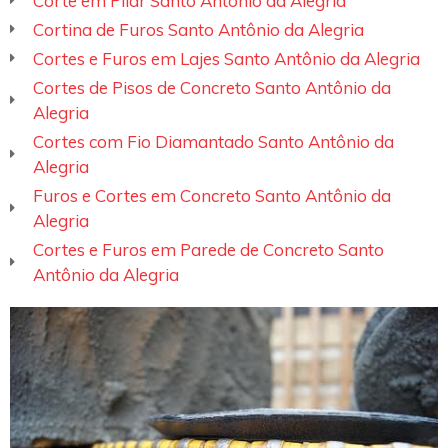
Corte em Pilar Santo Antônio da Alegria
Cortina de Furos Santo Antônio da Alegria
Cortes e Furos em Lajes Santo Antônio da Alegria
Cortes de Pisos de Concreto Santo Antônio da
Alegria
Cortes com Fio Diamantado Santo Antônio da
Alegria
Furos e Cortes em Concreto Santo Antônio da
Alegria
Cortes e Furos em Parede de Concreto Santo
Antônio da Alegria