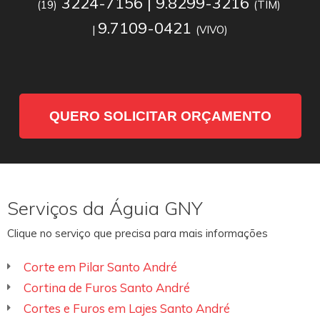
3224-7156 | 9.8299-3216
(19)
(TIM)
9.7109-0421
|
(VIVO)
QUERO SOLICITAR ORÇAMENTO
Serviços da Águia GNY
Clique no serviço que precisa para mais informações
Corte em Pilar Santo André
Cortina de Furos Santo André
Cortes e Furos em Lajes Santo André