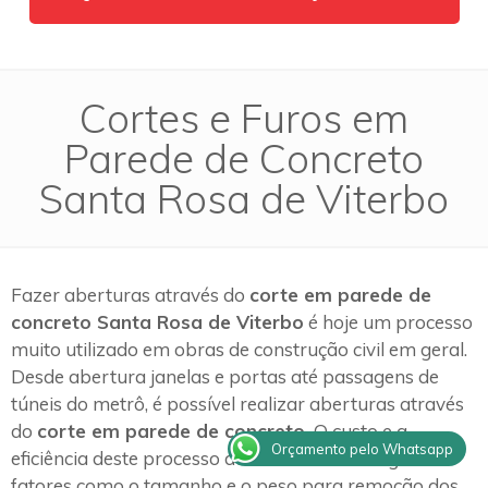
Cortes e Furos em
Parede de Concreto
Santa Rosa de Viterbo
Fazer aberturas através do
corte em parede de
concreto Santa Rosa de Viterbo
é hoje um processo
muito utilizado em obras de construção civil em geral.
Desde abertura janelas e portas até passagens de
túneis do metrô, é possível realizar aberturas através
do
corte em parede de concreto.
O custo e a
Orçamento pelo Whatsapp
eficiência deste processo de trabalho estão ligados a
fatores como o tamanho e o peso para remoção dos