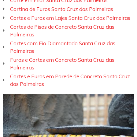
Corte em Pilar Santa Cruz das Palmeiras
Cortina de Furos Santa Cruz das Palmeiras
Cortes e Furos em Lajes Santa Cruz das Palmeiras
Cortes de Pisos de Concreto Santa Cruz das
Palmeiras
Cortes com Fio Diamantado Santa Cruz das
Palmeiras
Furos e Cortes em Concreto Santa Cruz das
Palmeiras
Cortes e Furos em Parede de Concreto Santa Cruz
das Palmeiras