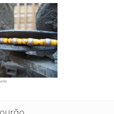
ourão
mourão