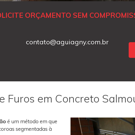
OLICITE ORÇAMENTO SEM COMPROMIS
contato@aguiagny.com.br
 e Furos em Concreto Salmo
rão
é um método em que
m coroas segmentadas à