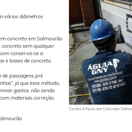
m vários diâmetros
o em concreto em Salmourão
m concreto sem qualquer
assim conserva-se a
gas e bases de concreto.
o de passagens pré
nhas”, já que esse método,
iminar gastos, não sendo
 com materiais correção.
Cortes e Furos em Concreto Salm
Salmourão