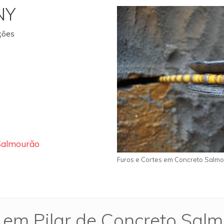
NY
ações
 Salmourão
Furos e Cortes em Concreto Salm
 em Pilar de Concreto Sal