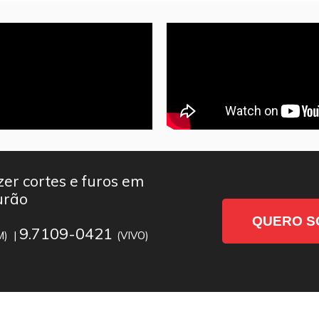
er cortes e furos em
urão
QUERO S
9.7109-0421
M) |
(VIVO)