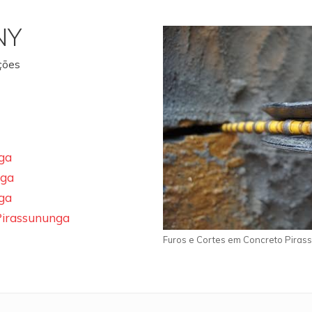
NY
ações
ga
nga
ga
Pirassununga
Furos e Cortes em Concreto Piras