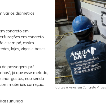
m vários diâmetros
 em concreto em
perfurações em concreto
ão e sem pó, assim
edes, lajes, vigas e bases
o de passagens pré
nhas”, já que esse método,
iminar gastos, não sendo
 com materiais correção.
Cortes e Furos em Concreto Piras
Pirassununga