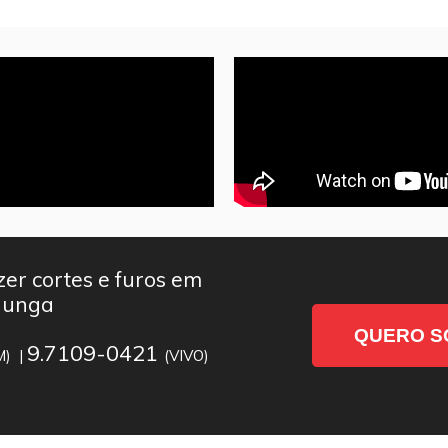
er cortes e furos em
nunga
QUERO S
9.7109-0421
M) |
(VIVO)