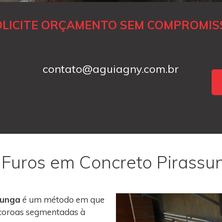
OLICITE ORÇAMENTO SEM COMPROMIS
contato@aguiagny.com.br
 Furos em Concreto Pirass
nunga
é um método em que
m coroas segmentadas à