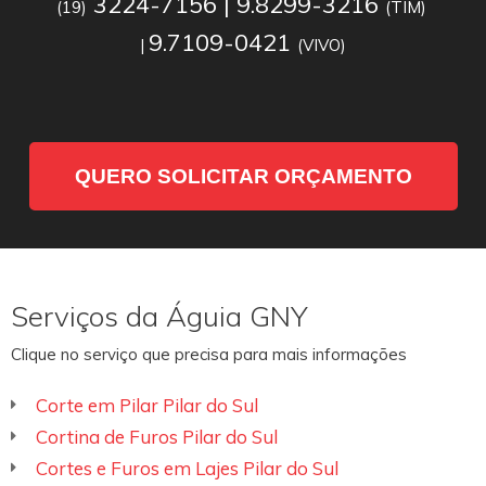
3224-7156 | 9.8299-3216
(19)
(TIM)
9.7109-0421
|
(VIVO)
QUERO SOLICITAR ORÇAMENTO
Serviços da Águia GNY
Clique no serviço que precisa para mais informações
Corte em Pilar Pilar do Sul
Cortina de Furos Pilar do Sul
Cortes e Furos em Lajes Pilar do Sul