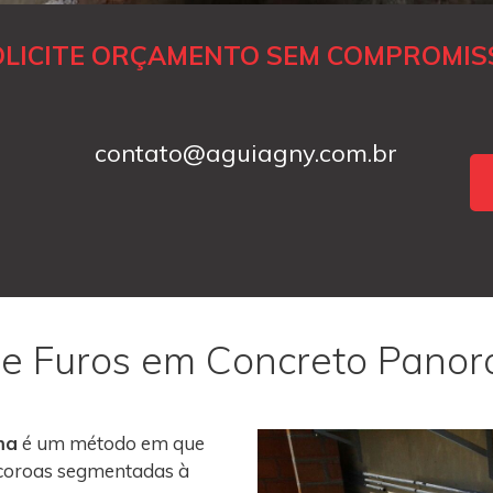
OLICITE ORÇAMENTO SEM COMPROMIS
contato@aguiagny.com.br
 e Furos em Concreto Pano
ma
é um método em que
m coroas segmentadas à