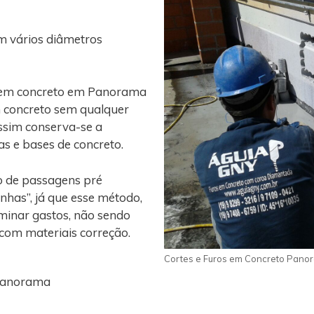
m vários diâmetros
o em concreto em Panorama
m concreto sem qualquer
assim conserva-se a
gas e bases de concreto.
o de passagens pré
nhas”, já que esse método,
iminar gastos, não sendo
 com materiais correção.
Cortes e Furos em Concreto Pano
 Panorama