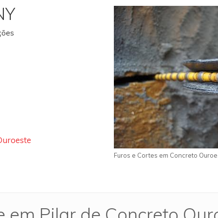
NY
ações
Ouroeste
Furos e Cortes em Concreto Ouroe
e em Pilar de Concreto Our