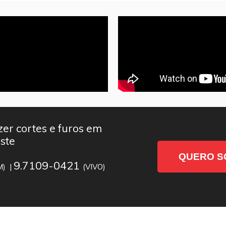
er cortes e furos em
ste
QUERO S
9.7109-0421
M) |
(VIVO)