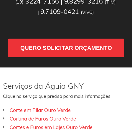
3224-7156 | 9.8299-3216
(19)
(TIM)
9.7109-0421
|
(VIVO)
QUERO SOLICITAR ORÇAMENTO
Serviços da Águia GNY
Clique no serviço que precisa para mais informações
Corte em Pilar Ouro Verde
Cortina de Furos Ouro Verde
Cortes e Furos em Lajes Ouro Verde