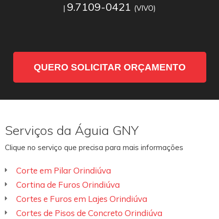
9.7109-0421
|
(VIVO)
QUERO SOLICITAR ORÇAMENTO
Serviços da Águia GNY
Clique no serviço que precisa para mais informações
Corte em Pilar Orindiúva
Cortina de Furos Orindiúva
Cortes e Furos em Lajes Orindiúva
Cortes de Pisos de Concreto Orindiúva