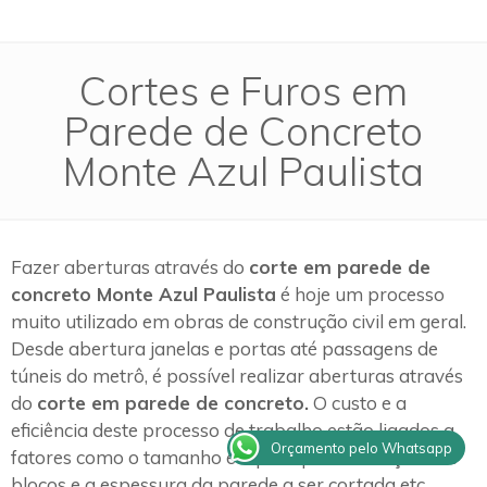
Cortes e Furos em
Parede de Concreto
Monte Azul Paulista
Fazer aberturas através do
corte em parede de
concreto Monte Azul Paulista
é hoje um processo
muito utilizado em obras de construção civil em geral.
Desde abertura janelas e portas até passagens de
túneis do metrô, é possível realizar aberturas através
do
corte em parede de concreto.
O custo e a
eficiência deste processo de trabalho estão ligados a
Orçamento pelo Whatsapp
fatores como o tamanho e o peso para remoção dos
blocos e a espessura da parede a ser cortada etc.