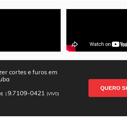
er cortes e furos em
tuba
QUERO S
9.7109-0421
M) |
(VIVO)