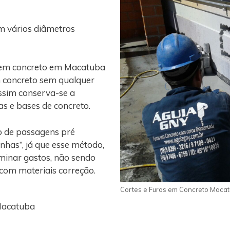
m vários diâmetros
o em concreto em Macatuba
m concreto sem qualquer
assim conserva-se a
gas e bases de concreto.
o de passagens pré
nhas”, já que esse método,
iminar gastos, não sendo
 com materiais correção.
Cortes e Furos em Concreto Maca
Macatuba