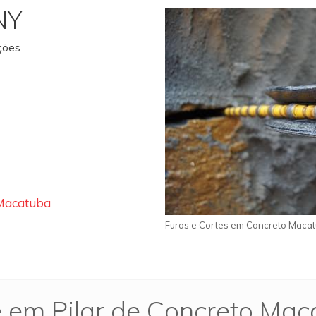
NY
ações
 Macatuba
Furos e Cortes em Concreto Maca
e em Pilar de Concreto Mac