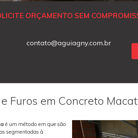
OLICITE ORÇAMENTO SEM COMPROMIS
contato@aguiagny.com.br
 e Furos em Concreto Maca
ba
é um método em que são
roas segmentadas à