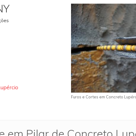
NY
ações
Lupércio
Furos e Cortes em Concreto Lupér
e em Pilar de Concreto Lup