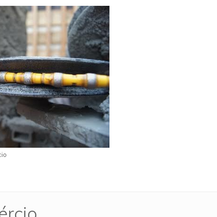
cio
ércio