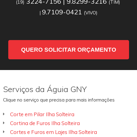
3224-7156 | 9.8299-3216
(19)
(TIM)
9.7109-0421
|
(VIVO)
QUERO SOLICITAR ORÇAMENTO
Serviços da Águia GNY
Clique no serviço que precisa para mais informações
Corte em Pilar Ilha Solteira
Cortina de Furos Ilha Solteira
Cortes e Furos em Lajes Ilha Solteira