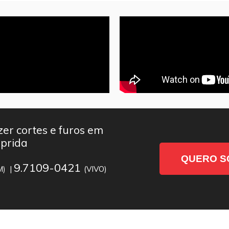
er cortes e furos em
mprida
QUERO S
9.7109-0421
M) |
(VIVO)