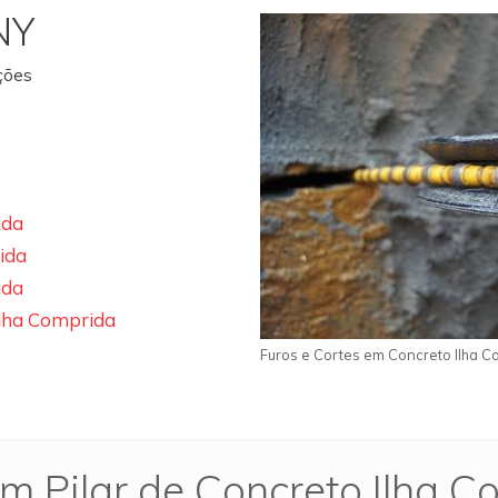
NY
ações
ida
ida
ida
Ilha Comprida
Furos e Cortes em Concreto Ilha C
m Pilar de Concreto Ilha 