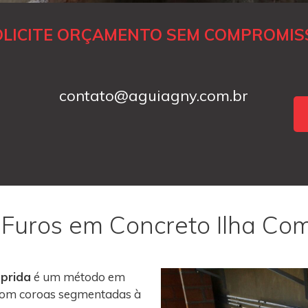
OLICITE ORÇAMENTO SEM COMPROMIS
contato@aguiagny.com.br
 Furos em Concreto Ilha Co
mprida
é um método em
s com coroas segmentadas à