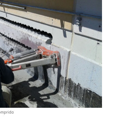
omprida