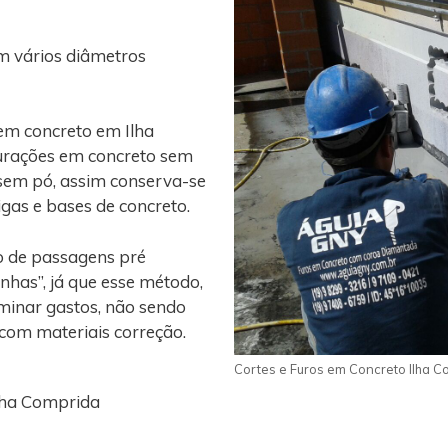
m vários diâmetros
em concreto em Ilha
furações em concreto sem
 sem pó, assim conserva-se
vigas e bases de concreto.
o de passagens pré
nhas”, já que esse método,
iminar gastos, não sendo
 com materiais correção.
Cortes e Furos em Concreto Ilha C
lha Comprida