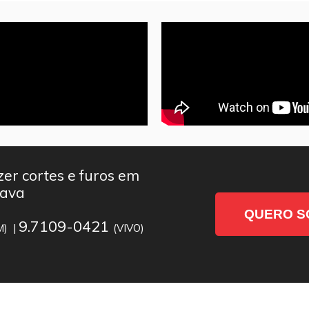
er cortes e furos em
pava
QUERO S
9.7109-0421
M) |
(VIVO)