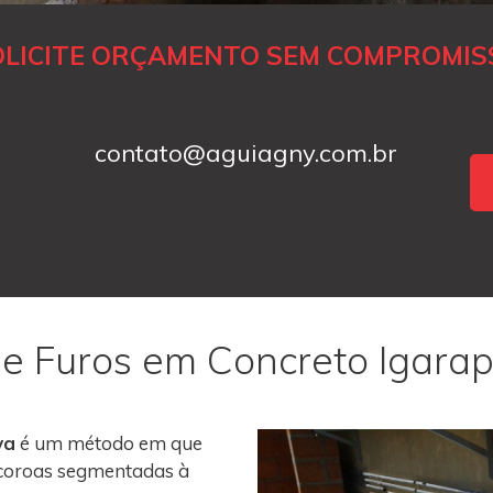
OLICITE ORÇAMENTO SEM COMPROMIS
contato@aguiagny.com.br
 e Furos em Concreto Igara
va
é um método em que
m coroas segmentadas à