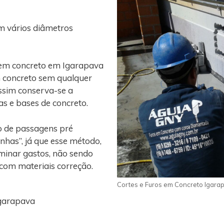
m vários diâmetros
 em concreto em Igarapava
m concreto sem qualquer
assim conserva-se a
gas e bases de concreto.
o de passagens pré
nhas”, já que esse método,
iminar gastos, não sendo
 com materiais correção.
Cortes e Furos em Concreto Igara
Igarapava