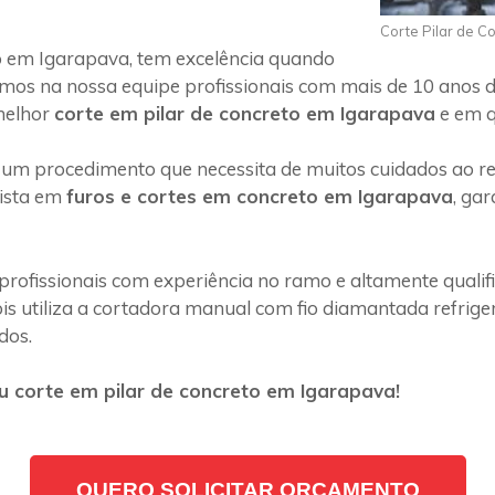
Corte Pilar de C
o em Igarapava, tem excelência quando
emos na nossa equipe profissionais com mais de 10 anos d
melhor
corte em pilar de concreto em Igarapava
e em q
 um procedimento que necessita de muitos cuidados ao rea
lista em
furos e cortes em concreto em Igarapava
, ga
profissionais com experiência no ramo e altamente quali
s utiliza a cortadora manual com fio diamantada refriger
dos.
 corte em pilar de concreto em Igarapava!
QUERO SOLICITAR ORÇAMENTO