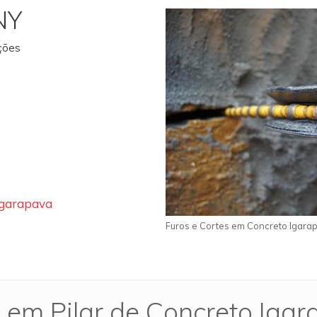
NY
ações
Igarapava
Furos e Cortes em Concreto Igara
 em Pilar de Concreto Iga