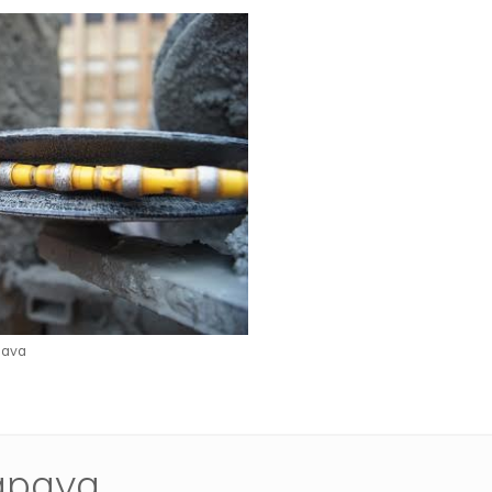
pava
rapava