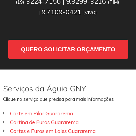
3224-7156 | 9.8299-3216
(19)
(TIM)
9.7109-0421
|
(VIVO)
QUERO SOLICITAR ORÇAMENTO
Serviços da Águia GNY
Clique no serviço que precisa para mais informações
Corte em Pilar Guararema
Cortina de Furos Guararema
Cortes e Furos em Lajes Guararema