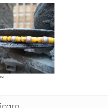
ara
içara