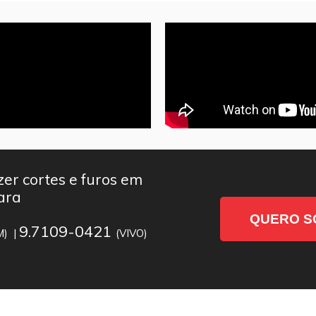
er cortes e furos em
ara
QUERO S
9.7109-0421
M) |
(VIVO)