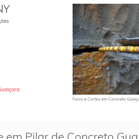
NY
ações
Guaiçara
Furos e Cortes em Concreto Guaiç
e em Pilar de Concreto Gua