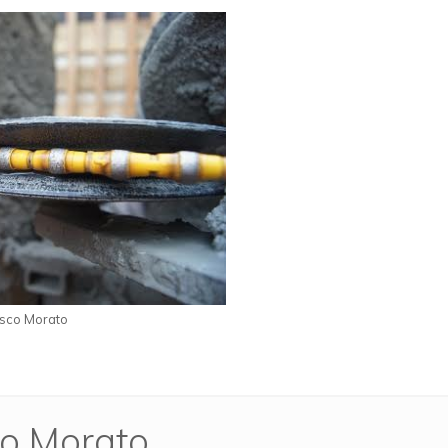
isco Morato
co Morato