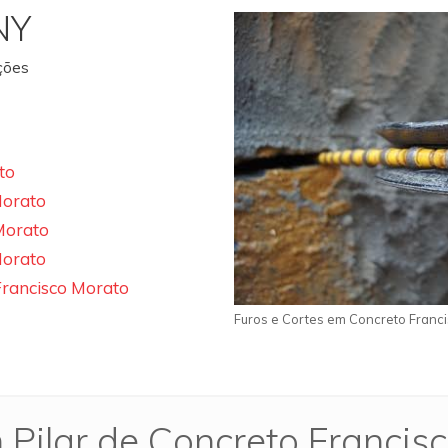
NY
ações
to
Morato
Morato
Morato
Francisco Morato
Furos e Cortes em Concreto Franc
 Pilar de Concreto Francis