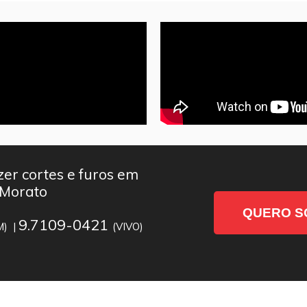
er cortes e furos em
 Morato
QUERO S
9.7109-0421
M) |
(VIVO)