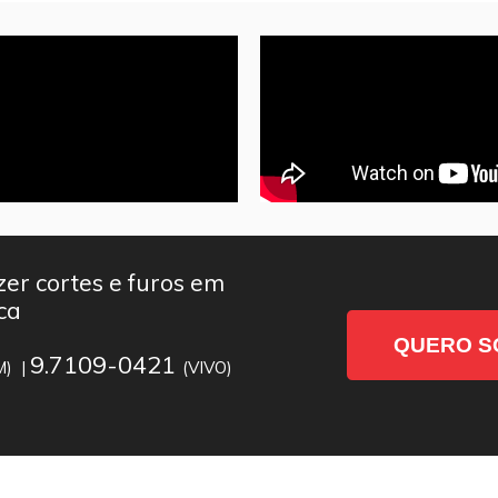
er cortes e furos em
ca
QUERO S
9.7109-0421
M) |
(VIVO)