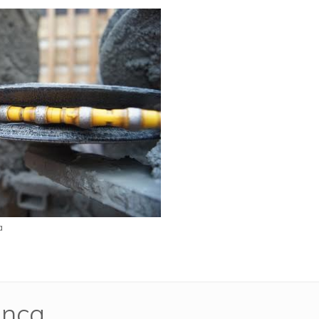
a
anca