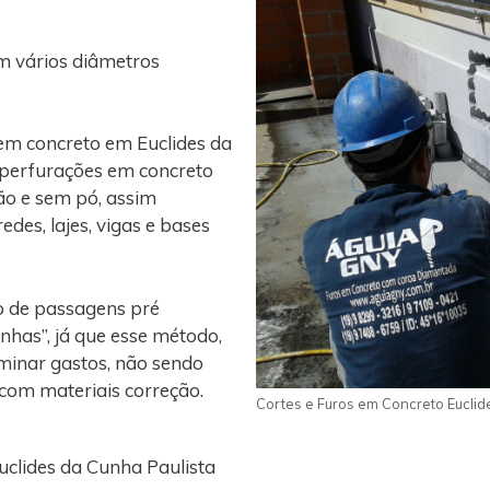
m vários diâmetros
em concreto em Euclides da
s perfurações em concreto
ão e sem pó, assim
edes, lajes, vigas e bases
o de passagens pré
nhas”, já que esse método,
iminar gastos, não sendo
 com materiais correção.
Cortes e Furos em Concreto Euclid
uclides da Cunha Paulista