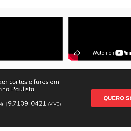
er cortes e furos em
nha Paulista
QUERO S
9.7109-0421
M) |
(VIVO)