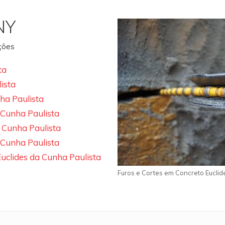
NY
ações
ta
ista
ha Paulista
 Cunha Paulista
 Cunha Paulista
 Cunha Paulista
uclides da Cunha Paulista
Furos e Cortes em Concreto Euclid