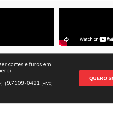
er cortes e furos em
Gerbi
QUERO S
9.7109-0421
M) |
(VIVO)