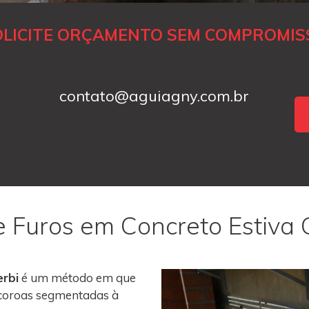
OLICITE ORÇAMENTO SEM COMPROMIS
contato@aguiagny.com.br
e Furos em Concreto Estiva 
erbi
é um método em que
m coroas segmentadas à