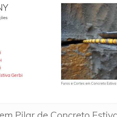
NY
ações
i
i
i
stiva Gerbi
Furos e Cortes em Concreto Estiva
em Pilar de Concreto Estiv