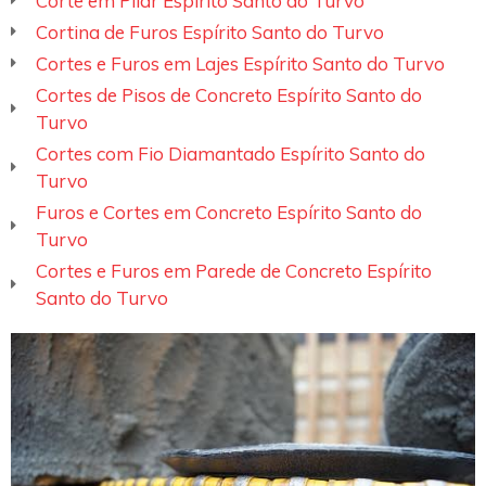
Corte em Pilar Espírito Santo do Turvo
Cortina de Furos Espírito Santo do Turvo
Cortes e Furos em Lajes Espírito Santo do Turvo
Cortes de Pisos de Concreto Espírito Santo do
Turvo
Cortes com Fio Diamantado Espírito Santo do
Turvo
Furos e Cortes em Concreto Espírito Santo do
Turvo
Cortes e Furos em Parede de Concreto Espírito
Santo do Turvo