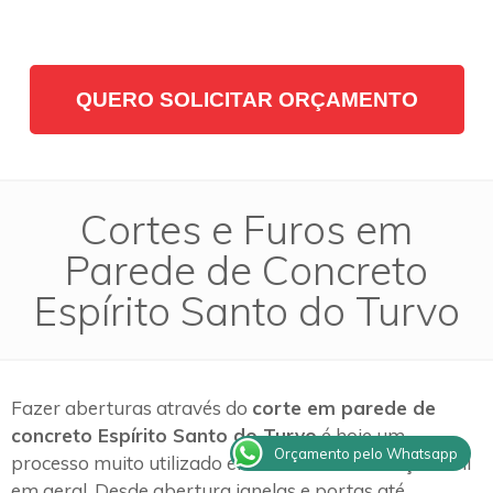
QUERO SOLICITAR ORÇAMENTO
Cortes e Furos em
Parede de Concreto
Espírito Santo do Turvo
Fazer aberturas através do
corte em parede de
concreto Espírito Santo do Turvo
é hoje um
Orçamento pelo Whatsapp
processo muito utilizado em obras de construção civil
em geral. Desde abertura janelas e portas até