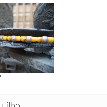
lho
uilho