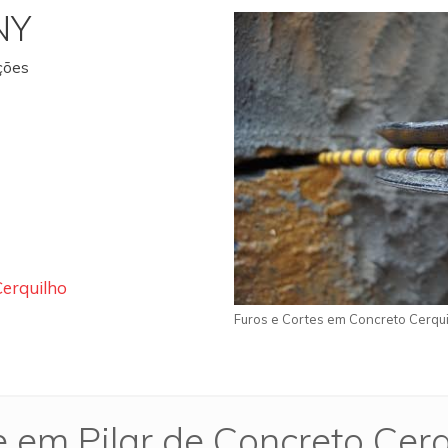
NY
ações
Cerquilho
Furos e Cortes em Concreto Cerqui
e em Pilar de Concreto Cerq