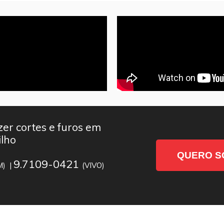
er cortes e furos em
ilho
QUERO S
9.7109-0421
M) |
(VIVO)