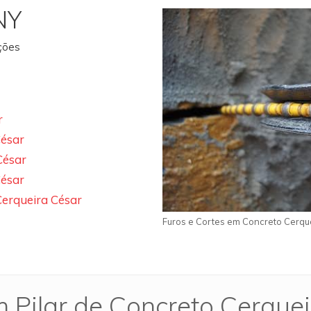
NY
ações
r
César
César
César
Cerqueira César
Furos e Cortes em Concreto Cerqu
 Pilar de Concreto Cerque