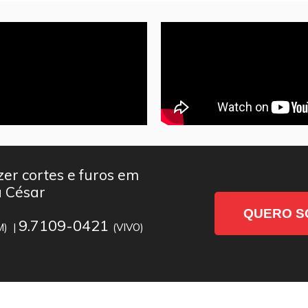
er cortes e furos em
a César
QUERO S
9.7109-0421
M) |
(VIVO)