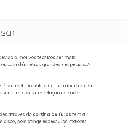
ésar
evido a motivos técnicos ser mais
ros com diâmetros grandes e especiais. A
r
é um método utilizado para abertura em
pessuras maiores em relação ao cortes
edes através da
cortina de furos
tem a
 disco, pois atinge espessuras maiores