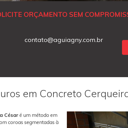
OLICITE ORÇAMENTO SEM COMPROMIS
contato@aguiagny.com.br
Furos em Concreto Cerqueir
ra César
é um método em
s com coroas segmentadas à