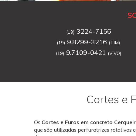
S
3224-7156
(19)
9.8299-3216
(19)
(TIM)
9.7109-0421
(19)
(VIVO)
Cortes e 
Os
Cortes e Furos em concreto Cerquei
que são utilizadas perfuratrizes rotativa