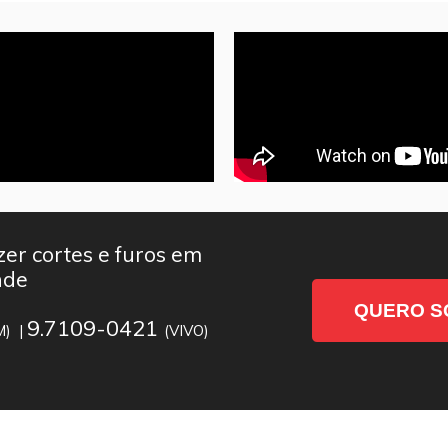
er cortes e furos em
nde
QUERO S
9.7109-0421
M) |
(VIVO)