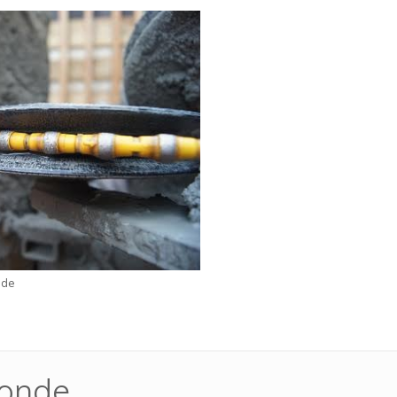
nde
conde