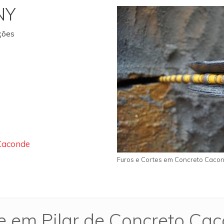
NY
ações
 Caconde
Furos e Cortes em Concreto Caco
e em Pilar de Concreto Ca