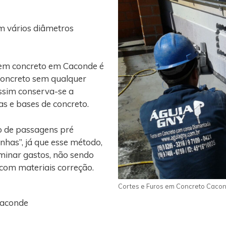
m vários diâmetros
 em concreto em Caconde é
concreto sem qualquer
assim conserva-se a
gas e bases de concreto.
o de passagens pré
nhas”, já que esse método,
iminar gastos, não sendo
 com materiais correção.
Cortes e Furos em Concreto Caco
Caconde