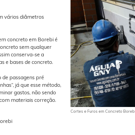
m vários diâmetros
 em concreto em Borebi é
concreto sem qualquer
assim conserva-se a
gas e bases de concreto.
o de passagens pré
nhas”, já que esse método,
iminar gastos, não sendo
 com materiais correção.
Cortes e Furos em Concreto Boreb
orebi