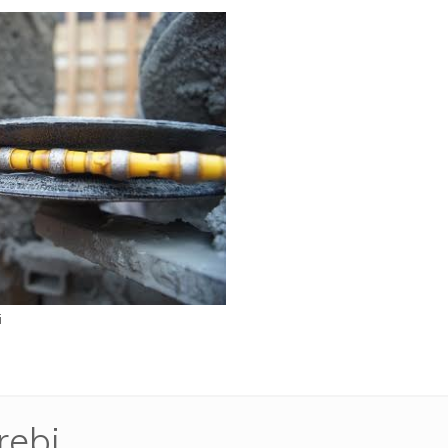
i
rebi