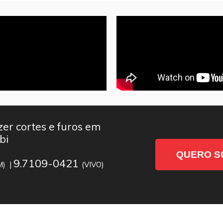
er cortes e furos em
bi
QUERO S
9.7109-0421
M) |
(VIVO)