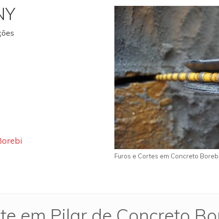
NY
ações
Borebi
Furos e Cortes em Concreto Boreb
te em Pilar de Concreto Bo