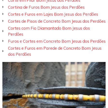
Corte em Pilar Bom Jesus dos Perdões
Cortina de Furos Bom Jesus dos Perdões
Cortes e Furos em Lajes Bom Jesus dos Perdões
Cortes de Pisos de Concreto Bom Jesus dos Perdões
Cortes com Fio Diamantado Bom Jesus dos
Perdões
Furos e Cortes em Concreto Bom Jesus dos Perdões
Cortes e Furos em Parede de Concreto Bom Jesus
dos Perdões