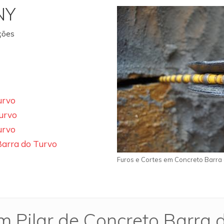
NY
ações
urvo
urvo
urvo
Barra do Turvo
Furos e Cortes em Concreto Barra 
m Pilar de Concreto Barra 