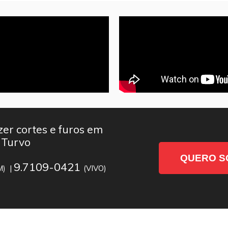
er cortes e furos em
 Turvo
QUERO S
9.7109-0421
M) |
(VIVO)