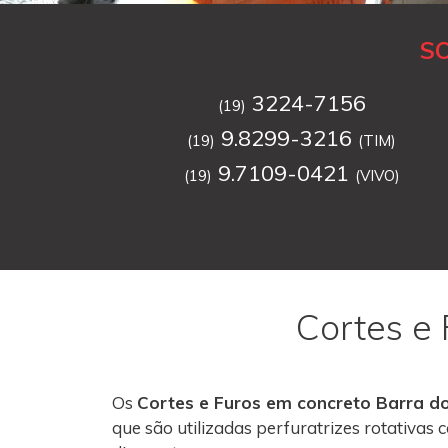
S
3224-7156
(19)
9.8299-3216
(19)
(TIM)
9.7109-0421
(19)
(VIVO)
Cortes e
Os
Cortes e Furos em concreto Barra d
que são utilizadas perfuratrizes rotativa