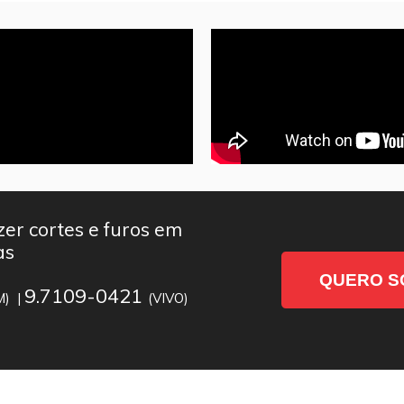
er cortes e furos em
as
QUERO S
9.7109-0421
M) |
(VIVO)