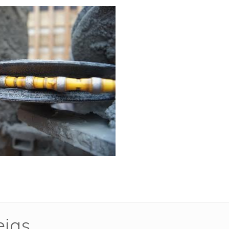
s
eias