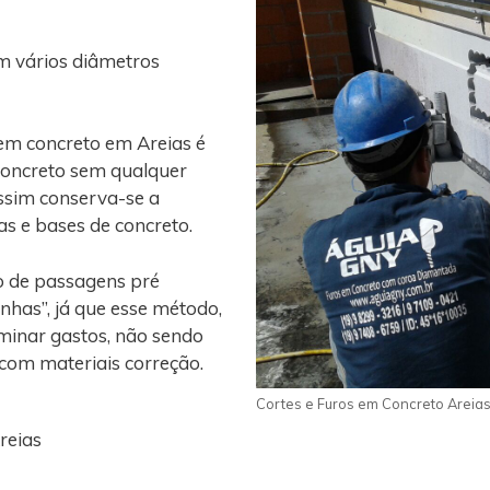
m vários diâmetros
em concreto em Areias é
concreto sem qualquer
assim conserva-se a
gas e bases de concreto.
o de passagens pré
nhas”, já que esse método,
iminar gastos, não sendo
 com materiais correção.
Cortes e Furos em Concreto Areia
reias