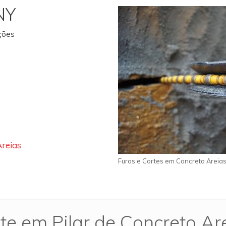
NY
ações
Areias
Furos e Cortes em Concreto Areia
te em Pilar de Concreto Ar