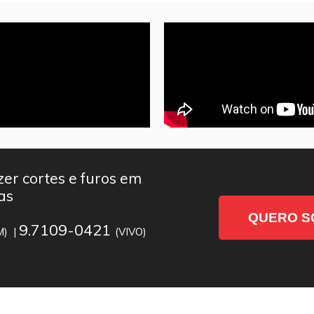
er cortes e furos em
as
QUERO S
9.7109-0421
M) |
(VIVO)