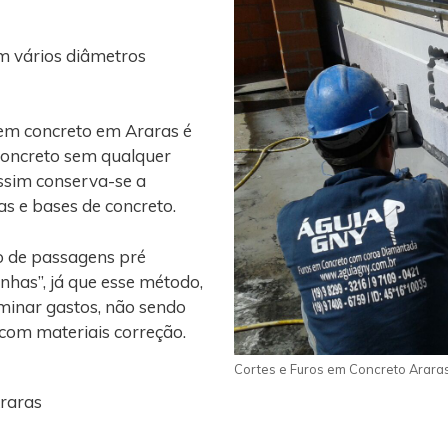
m vários diâmetros
 em concreto em Araras é
concreto sem qualquer
assim conserva-se a
gas e bases de concreto.
o de passagens pré
nhas”, já que esse método,
iminar gastos, não sendo
 com materiais correção.
Cortes e Furos em Concreto Arara
raras