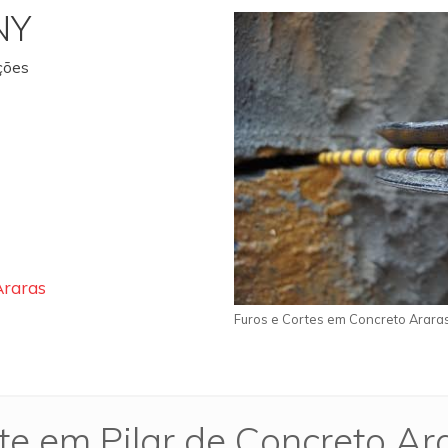
NY
ações
Araras
Furos e Cortes em Concreto Arara
te em Pilar de Concreto Ar