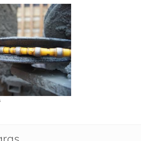
s
aras