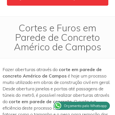
Cortes e Furos em
Parede de Concreto
Américo de Campos
Fazer aberturas através do
corte em parede de
concreto Américo de Campos
é hoje um processo
muito utilizado em obras de construção civil em geral.
Desde abertura janelas e portas até passagens de
túneis do metrô, é possível realizar aberturas através
do
corte em parede de concreto.
O custo e a
Orçamento pelo Whatsapp
eficiência deste processo de trabalho estão ligados a
fatores como o tamanho e o peso para remoção dos