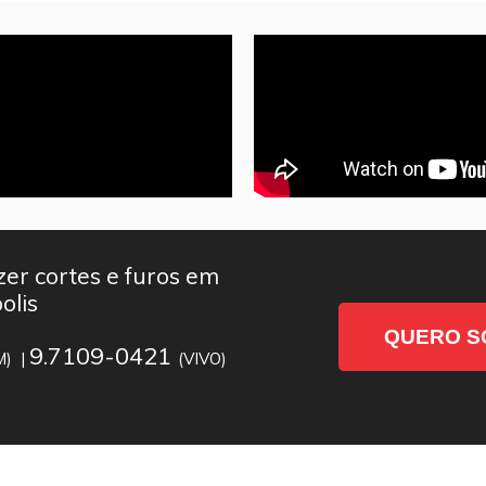
er cortes e furos em
olis
QUERO S
9.7109-0421
M) |
(VIVO)