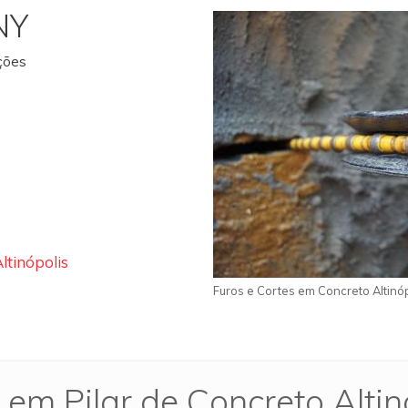
NY
ações
ltinópolis
Furos e Cortes em Concreto Altinóp
 em Pilar de Concreto Altin