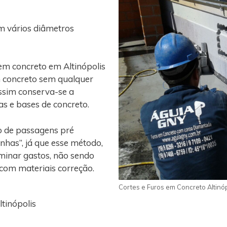
m vários diâmetros
em concreto em Altinópolis
m concreto sem qualquer
assim conserva-se a
gas e bases de concreto.
o de passagens pré
nhas”, já que esse método,
iminar gastos, não sendo
 com materiais correção.
Cortes e Furos em Concreto Altinóp
tinópolis