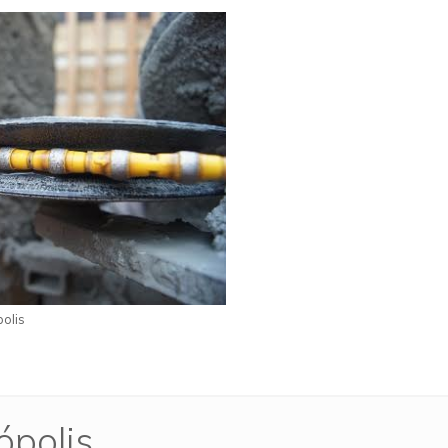
olis
ópolis