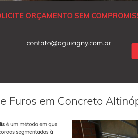
OLICITE ORÇAMENTO SEM COMPROMIS
contato@aguiagny.com.br
 e Furos em Concreto Altinóp
is
é um método em que
m coroas segmentadas à