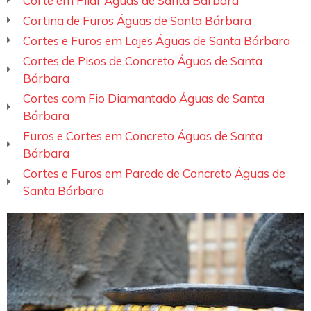
Corte em Pilar Águas de Santa Bárbara
Cortina de Furos Águas de Santa Bárbara
Cortes e Furos em Lajes Águas de Santa Bárbara
Cortes de Pisos de Concreto Águas de Santa
Bárbara
Cortes com Fio Diamantado Águas de Santa
Bárbara
Furos e Cortes em Concreto Águas de Santa
Bárbara
Cortes e Furos em Parede de Concreto Águas de
Santa Bárbara